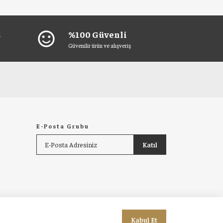
ş
%100 Güvenli
sentiment_satisfied
Güvenilir ürün ve alışveriş
E-Posta Grubu
Katıl
Kabul Et