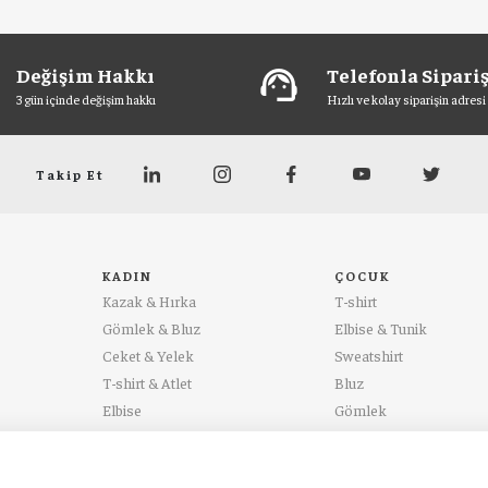
Değişim Hakkı
Telefonla Sipari
support_agent
3 gün içinde değişim hakkı
Hızlı ve kolay siparişin adresi
Takip Et
KADIN
ÇOCUK
Kazak & Hırka
T-shirt
Gömlek & Bluz
Elbise & Tunik
Ceket & Yelek
Sweatshirt
T-shirt & Atlet
Bluz
Elbise
Gömlek