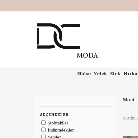
Elbise
Yelek
Etek
Hırka
Mont
SEÇENEKLER
5 Ürün L
Stoktakiler
İndirimdekiler
Yeniler