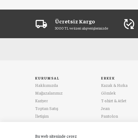
Ücretsiz Kargo
local_shipping
published_with_changes
3000 TL ve üzeri alışverişlerinizde
KURUMSAL
ERKEK
Hakkımızda
Kazak & Hırka
Mağazalarımız
Gömlek
Kariyer
T-shirt & Atlet
Toptan Satış
Jean
İletişim
Pantolon
Bu web sitesinde çerez