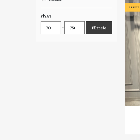
SEPET
FIYAT
-
Filtrele