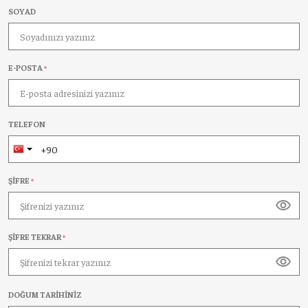
SOYAD
E-POSTA
*
TELEFON
ŞIFRE
*
visibility
ŞIFRE TEKRAR
*
visibility
DOĞUM TARIHINIZ