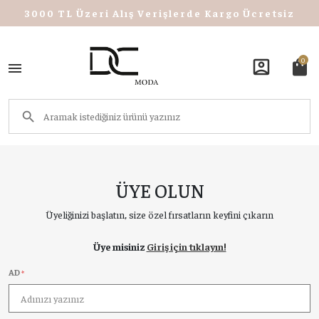
3000 TL Üzeri Alış Verişlerde Kargo Ücretsiz
0
account_box
shopping_bag
ÜYE OLUN
Üyeliğinizi başlatın, size özel fırsatların keyfini çıkarın
Üye misiniz
Giriş için tıklayın!
AD
*