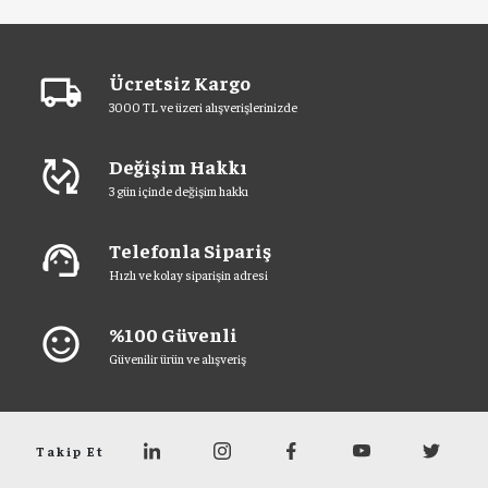
Ücretsiz Kargo
local_shipping
3000 TL ve üzeri alışverişlerinizde
Değişim Hakkı
published_with_changes
3 gün içinde değişim hakkı
Telefonla Sipariş
support_agent
Hızlı ve kolay siparişin adresi
%100 Güvenli
sentiment_satisfied
Güvenilir ürün ve alışveriş
Takip Et