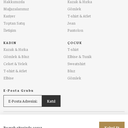
Hakkımızda
Kazak & Hırka
Mağazalarımız
Gömlek
Kariyer
T-shirt & Atlet
Toptan Satış
Jean
İletişim
Pantolon
KADIN
ÇOCUK
Kazak & Hırka
T-shirt
Gömlek & Bluz
Elbise & Tunik
Ceket & Yelek
Sweatshirt
T-shirt & Atlet
Bluz
Elbise
Gömlek
E-Posta Grubu
Katıl
Sıkça Sorulan Sorular
Biz Kimiz?
Üyelik
Gizlilik Politikası
Mesafeli Satış Sözleşmesi
İade ve Değişim
Bu web sitesinde çerez
Kabul Et